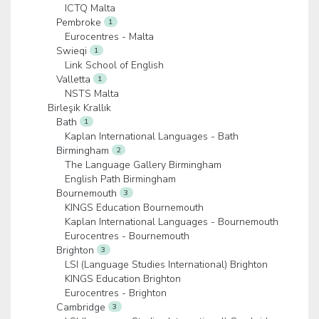
ICTQ Malta
Pembroke
1
Eurocentres - Malta
Swieqi
1
Link School of English
Valletta
1
NSTS Malta
Birleşik Krallık
Bath
1
Kaplan International Languages - Bath
Birmingham
2
The Language Gallery Birmingham
English Path Birmingham
Bournemouth
3
KINGS Education Bournemouth
Kaplan International Languages - Bournemouth
Eurocentres - Bournemouth
Brighton
3
LSI (Language Studies International) Brighton
KINGS Education Brighton
Eurocentres - Brighton
Cambridge
3