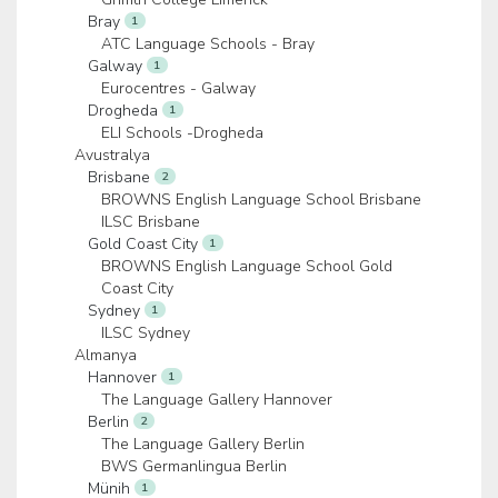
Bray
1
ATC Language Schools - Bray
Galway
1
Eurocentres - Galway
Drogheda
1
ELI Schools -Drogheda
Avustralya
Brisbane
2
BROWNS English Language School Brisbane
ILSC Brisbane
Gold Coast City
1
BROWNS English Language School Gold
Coast City
Sydney
1
ILSC Sydney
Almanya
Hannover
1
The Language Gallery Hannover
Berlin
2
The Language Gallery Berlin
BWS Germanlingua Berlin
Münih
1