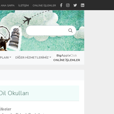
ANA SAYFA
İLETIŞIM
ONLINE İŞLEMLER
Big
Apple
Click
PLARI
DIĞER HIZMETLERIMIZ
ONLINE İŞLEMLER
Dil Okulları
Ülkeler