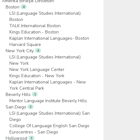
Amerika Birleşik Devletleri
Boston
4
LSI (Language Studies International)
Boston
TALK International Boston
Kings Education - Boston
Kaplan International Languages- Boston
Harvard Square
New York City
4
LSI (Language Studies International)
New York
New York Language Center
Kings Education - New York
Kaplan International Languages - New
York Central Park
Beverly Hills
1
Mentor Language Institute Beverly Hills
San Diego
3
LSI (Language Studies International) San
Diego
College Of Language English San Diego
Eurocentres - San Diego
Hollywood
1