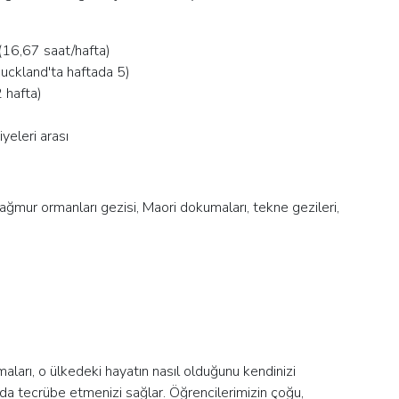
 (16,67 saat/hafta)
Auckland'ta haftada 5)
 hafta)
iyeleri arası
yağmur ormanları gezisi, Maori dokumaları, tekne gezileri,
aları, o ülkedeki hayatın nasıl olduğunu kendinizi
da tecrübe etmenizi sağlar. Öğrencilerimizin çoğu,