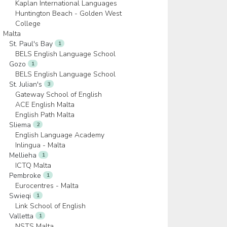
Kaplan International Languages
Huntington Beach - Golden West
College
Malta
St. Paul's Bay
1
BELS English Language School
Gozo
1
BELS English Language School
St. Julian's
3
Gateway School of English
ACE English Malta
English Path Malta
Sliema
2
English Language Academy
Inlingua - Malta
Mellieha
1
ICTQ Malta
Pembroke
1
Eurocentres - Malta
Swieqi
1
Link School of English
Valletta
1
NSTS Malta