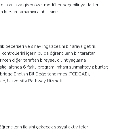
gi alanınıza giren özel modüller seçebilir ya da ileri
in kursun tamamını alabilirsiniz.
 becerileri ve sınav İngilizcesini bir araya getirir.
ontrollerini içerir, bu da öğrencilerin bir taraftan
rken diğer taraftan bireysel dil ihtiyaçlarına
lığı altında 6 farklı program imkanı sunmaktayız bunlar;
Cambridge English Dil Değerlendirmesi(FCE,CAE),
zce, University Pathway Hizmeti.
ğrencilerin ilgisini çekecek sosyal aktiviteler