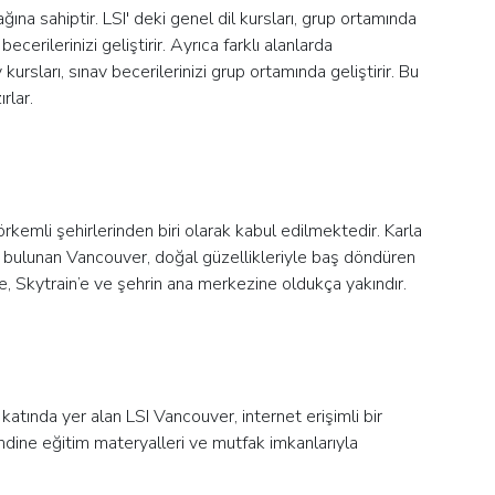
ğına sahiptir. LSI' deki genel dil kursları, grup ortamında
ecerilerinizi geliştirir. Ayrıca farklı alanlarda
kursları, sınav becerilerinizi grup ortamında geliştirir. Bu
rlar.
rkemli şehirlerinden biri olarak kabul edilmektedir. Karla
da bulunan Vancouver, doğal güzellikleriyle baş döndüren
e, Skytrain’e ve şehrin ana merkezine oldukça yakındır.
katında yer alan LSI Vancouver, internet erişimli bir
ndine eğitim materyalleri ve mutfak imkanlarıyla