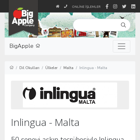
ONLINE İŞLEMLER
BigApple
Dil Okulları
Ülkeler
Malta
Inlingua - Malta
Inlingua - Malta
50 seneyi aşkın tecrübesiyle Inlingua