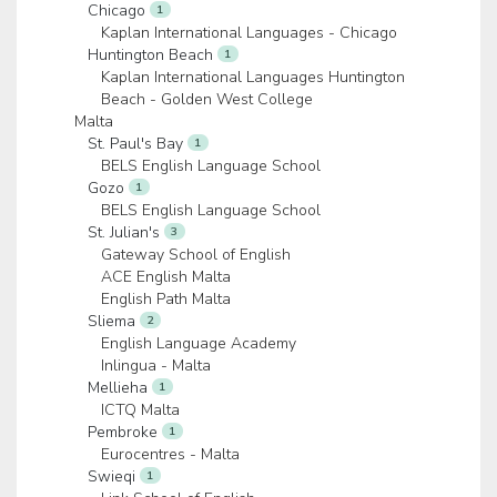
Chicago
1
Kaplan International Languages - Chicago
Huntington Beach
1
Kaplan International Languages Huntington
Beach - Golden West College
Malta
St. Paul's Bay
1
BELS English Language School
Gozo
1
BELS English Language School
St. Julian's
3
Gateway School of English
ACE English Malta
English Path Malta
Sliema
2
English Language Academy
Inlingua - Malta
Mellieha
1
ICTQ Malta
Pembroke
1
Eurocentres - Malta
Swieqi
1