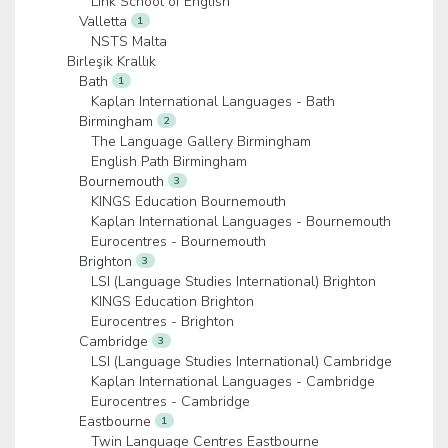
Link School of English
Valletta
1
NSTS Malta
Birleşik Krallık
Bath
1
Kaplan International Languages - Bath
Birmingham
2
The Language Gallery Birmingham
English Path Birmingham
Bournemouth
3
KINGS Education Bournemouth
Kaplan International Languages - Bournemouth
Eurocentres - Bournemouth
Brighton
3
LSI (Language Studies International) Brighton
KINGS Education Brighton
Eurocentres - Brighton
Cambridge
3
LSI (Language Studies International) Cambridge
Kaplan International Languages - Cambridge
Eurocentres - Cambridge
Eastbourne
1
Twin Language Centres Eastbourne