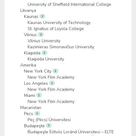
University of Sheffield International College
Litvanya
Kaunas
2
Kaunas University of Technology
St. Ignatius of Loyola College
Vilnius
2
Vilnius University
Kazimieras Simonavičius University
Klaipėda
1
Klaipėda University
Amerika
New York City
1
New York Film Academy
Los Angeles
1
New York Film Academy
Miami
1
New York Film Academy
Macaristan
Pecs
1
Peç (Pécs) Üniversitesi
Budapeşte
7
Budapeşte Eötvös Loránd Üniversitesi – ELTE