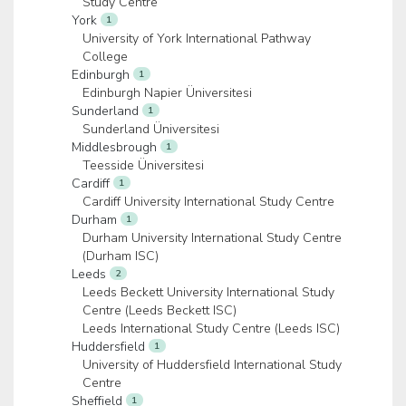
Study Centre
York
1
University of York International Pathway
College
Edinburgh
1
Edinburgh Napier Üniversitesi
Sunderland
1
Sunderland Üniversitesi
Middlesbrough
1
Teesside Üniversitesi
Cardiff
1
Cardiff University International Study Centre
Durham
1
Durham University International Study Centre
(Durham ISC)
Leeds
2
Leeds Beckett University International Study
Centre (Leeds Beckett ISC)
Leeds International Study Centre (Leeds ISC)
Huddersfield
1
University of Huddersfield International Study
Centre
Sheffield
1