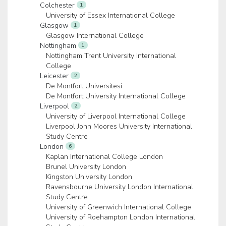
Colchester
1
University of Essex International College
Glasgow
1
Glasgow International College
Nottingham
1
Nottingham Trent University International
College
Leicester
2
De Montfort Üniversitesi
De Montfort University International College
Liverpool
2
University of Liverpool International College
Liverpool John Moores University International
Study Centre
London
6
Kaplan International College London
Brunel University London
Kingston University London
Ravensbourne University London International
Study Centre
University of Greenwich International College
University of Roehampton London International