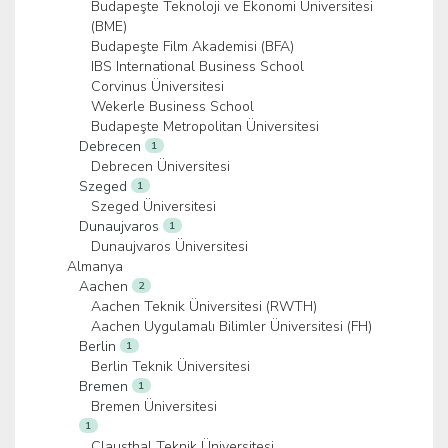
Budapeşte Teknoloji ve Ekonomi Üniversitesi
(BME)
Budapeşte Film Akademisi (BFA)
IBS International Business School
Corvinus Üniversitesi
Wekerle Business School
Budapeşte Metropolitan Üniversitesi
Debrecen
1
Debrecen Üniversitesi
Szeged
1
Szeged Üniversitesi
Dunaujvaros
1
Dunaujvaros Üniversitesi
Almanya
Aachen
2
Aachen Teknik Üniversitesi (RWTH)
Aachen Uygulamalı Bilimler Üniversitesi (FH)
Berlin
1
Berlin Teknik Üniversitesi
Bremen
1
Bremen Üniversitesi
1
Clausthal Teknik Üniversitesi