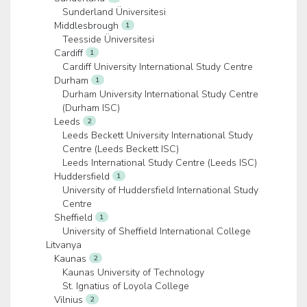
Sunderland Üniversitesi
Middlesbrough
1
Teesside Üniversitesi
Cardiff
1
Cardiff University International Study Centre
Durham
1
Durham University International Study Centre
(Durham ISC)
Leeds
2
Leeds Beckett University International Study
Centre (Leeds Beckett ISC)
Leeds International Study Centre (Leeds ISC)
Huddersfield
1
University of Huddersfield International Study
Centre
Sheffield
1
University of Sheffield International College
Litvanya
Kaunas
2
Kaunas University of Technology
St. Ignatius of Loyola College
Vilnius
2