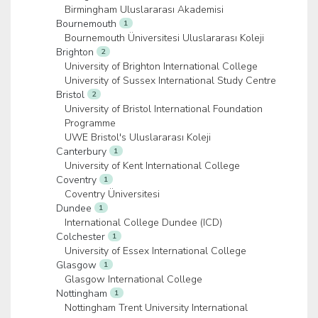
Birmingham Uluslararası Akademisi
Bournemouth
1
Bournemouth Üniversitesi Uluslararası Koleji
Brighton
2
University of Brighton International College
University of Sussex International Study Centre
Bristol
2
University of Bristol International Foundation
Programme
UWE Bristol's Uluslararası Koleji
Canterbury
1
University of Kent International College
Coventry
1
Coventry Üniversitesi
Dundee
1
International College Dundee (ICD)
Colchester
1
University of Essex International College
Glasgow
1
Glasgow International College
Nottingham
1
Nottingham Trent University International