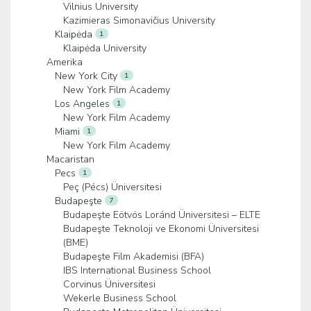
Vilnius University
Kazimieras Simonavičius University
Klaipėda
1
Klaipėda University
Amerika
New York City
1
New York Film Academy
Los Angeles
1
New York Film Academy
Miami
1
New York Film Academy
Macaristan
Pecs
1
Peç (Pécs) Üniversitesi
Budapeşte
7
Budapeşte Eötvös Loránd Üniversitesi – ELTE
Budapeşte Teknoloji ve Ekonomi Üniversitesi
(BME)
Budapeşte Film Akademisi (BFA)
IBS International Business School
Corvinus Üniversitesi
Wekerle Business School