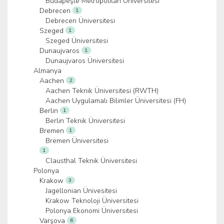
Budapeşte Metropolitan Üniversitesi
Debrecen
1
Debrecen Üniversitesi
Szeged
1
Szeged Üniversitesi
Dunaujvaros
1
Dunaujvaros Üniversitesi
Almanya
Aachen
2
Aachen Teknik Üniversitesi (RWTH)
Aachen Uygulamalı Bilimler Üniversitesi (FH)
Berlin
1
Berlin Teknik Üniversitesi
Bremen
1
Bremen Üniversitesi
1
Clausthal Teknik Üniversitesi
Polonya
Krakow
3
Jagellonian Ünivesitesi
Krakow Teknoloji Üniversitesi
Polonya Ekonomi Üniversitesi
Varşova
6